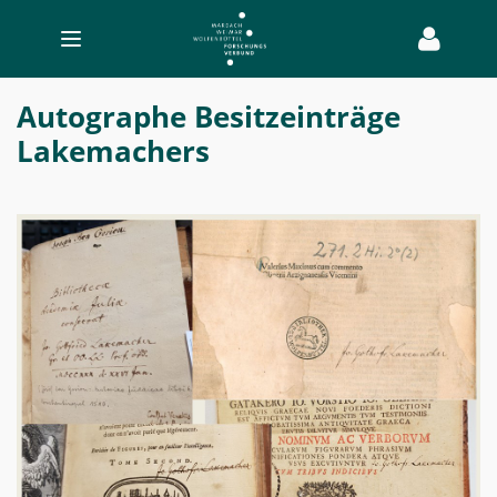
Toggle
navigation
Autographen
Autographe Besitzeinträge
-
Lakemachers
Lakemacher