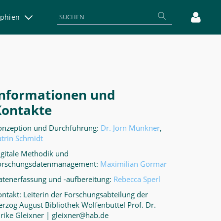
aphien
Informationen und
Kontakte
onzeption und Durchführung:
Dr. Jörn Münkner
,
atrin Schmidt
igitale Methodik und
orschungsdatenmanagement:
Maximilian Görmar
atenerfassung und -aufbereitung:
Rebecca Sperl
ntakt: Leiterin der Forschungsabteilung der
erzog August Bibliothek Wolfenbüttel Prof. Dr.
lrike Gleixner | gleixner@hab.de