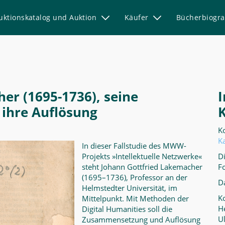
uktionskatalog und Auktion
Käufer
Bücherbiogr
er (1695-1736), seine
 ihre Auflösung
K
K
In dieser Fallstudie des MWW-
Projekts »Intellektuelle Netzwerke«
D
steht Johann Gottfried Lakemacher
F
(1695–1736), Professor an der
D
Helmstedter Universität, im
Ko
Mittelpunkt. Mit Methoden der
H
Digital Humanities soll die
U
Zusammensetzung und Auflösung