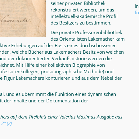
seiner privaten Bibliothek
I
rekonstruiert werden, um das
f
intellektuell-akademische Profil
des Besitzers zu bestimmen.
Die private Professorenbibliothek
des Orientalisten Lakemacher kam
ktive Erhebungen auf der Basis eines durchschossenen
inden, welche Bücher aus Lakemachers Besitz von welchen
nd der dokumentierten Verkaufshistorie werden die
ichnet. Mit Hilfe einer kollektiven Biographie von
Professorenkollegen; prosopographische Methode) und
sche Figur Lakemachers konturieren und aus dem Nebel der
ial, und es übernimmt die Funktion eines dynamischen
it der Inhalte und der Dokumentation der
ers auf dem Titelblatt einer Valerius Maximus-Ausgabe aus
 2° (2)