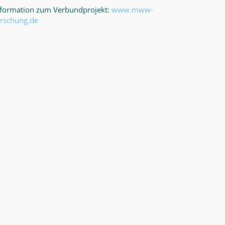
nformation zum Verbundprojekt:
www.mww-
orschung.de