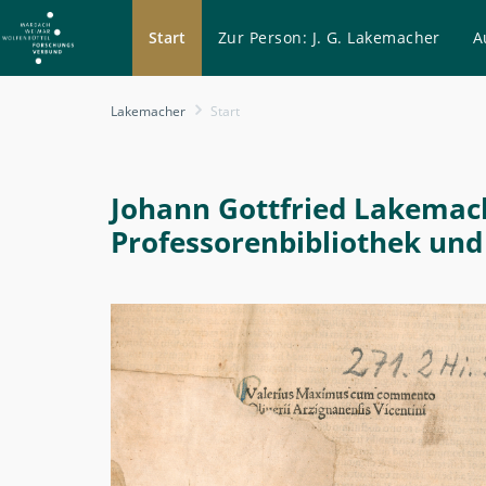
Start
Zur Person: J. G. Lakemacher
A
Start
Lakemacher
Start
-
Lakemacher
Johann Gottfried Lakemach
Professorenbibliothek und