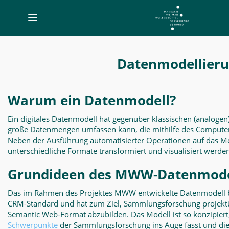
Toggle
navigation
Datenmodellierung
-
Datenmodellier
Virtueller
Sammlungsraum
Warum ein Datenmodell?
Ein digitales Datenmodell hat gegenüber klassischen (analogen)
große Datenmengen umfassen kann, die mithilfe des Computer
Neben der Ausführung automatisierter Operationen auf das Mo
unterschiedliche Formate transformiert und visualisiert werde
Grundideen des MWW-Datenmode
Das im Rahmen des Projektes MWW entwickelte Datenmodell ba
CRM-Standard und hat zum Ziel, Sammlungsforschung projekt
Semantic Web-Format abzubilden. Das Modell ist so konzipiert
Schwerpunkte
der Sammlungsforschung ins Auge fasst und dies