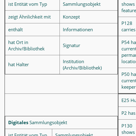
ist Entität vom Typ
Sammlungsobjekt
shows
feature
zeigt Ähnlichkeit mit
Konzept
P128
enthält
Informationen
carries
hat Ort in
P54 ha
Signatur
Archiv/Bibliothek
curren
perma
Institution
locati
hat Halter
(Archiv/Bibliothek)
P50 ha
curren
keeper
E25 H
P2 has
Digitales
Sammlungsobjekt
P130
shows
ist Entität vom Typ
Sammlungsobjekt