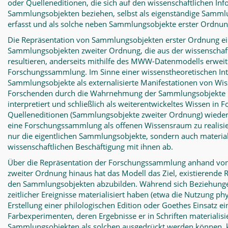
oder Quelleneditionen, die sich auf den wissenschaftlichen In
Sammlungsobjekten beziehen, selbst als eigenständige Samml
erfasst und als solche neben Sammlungsobjekte erster Ordnun
Die Repräsentation von Sammlungsobjekten erster Ordnung ei
Sammlungsobjekten zweiter Ordnung, die aus der wissenschaft
resultieren, anderseits mithilfe des MWW-Datenmodells erweiter
Forschungssammlung. Im Sinne einer wissenstheoretischen In
Sammlungsobjekte als externalisierte Manifestationen von Wi
Forschenden durch die Wahrnehmung der Sammlungsobjekte int
interpretiert und schließlich als weiterentwickeltes Wissen in
Quelleneditionen (Sammlungsobjekte zweiter Ordnung) wieder e
eine Forschungssammlung als offenen Wissensraum zu realisier
nur die eigentlichen Sammlungsobjekte, sondern auch materiali
wissenschaftlichen Beschäftigung mit ihnen ab.
Über die Repräsentation der Forschungssammlung anhand vo
zweiter Ordnung hinaus hat das Modell das Ziel, existierende R
den Sammlungsobjekten abzubilden. Während sich Beziehungen
zeitlicher Ereignisse materialisiert haben (etwa die Nutzung ph
Erstellung einer philologischen Edition oder Goethes Einsatz e
Farbexperimenten, deren Ergebnisse er in Schriften materialisi
Sammlungsobjekten als solchen ausgedrückt werden können,