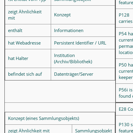
feature
zeigt Ähnlichkeit
Konzept
P128
mit
carries
enthält
Informationen
P54 ha
curren
hat Webadresse
Persistent Identifier / URL
perma
locati
Institution
hat Halter
(Archiv/Bibliothek)
P50 ha
curren
befindet sich auf
Datenträger/Server
keeper
P56i is
found 
E28 Co
Konzept (eines Sammlungsobjekts)
P130 
zeigt Ähnlichkeit mit
Sammlungsobjekt
feature