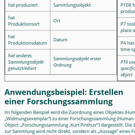
hat produziert
Sammlungsobjekt
P108 h
produ
hat
Ort
Produktionsort
P7 too
place a
hat
Datum
Produktionsdatum
P4 has
time-s
hat anderes
Sammlungsobjekt erster
Sammlungsobjekt
P16 us
Ordnung
genutzt/ediert
specifi
object
Anwendungsbeispiel: Erstellen
einer Forschungssammlung
Im folgenden Beispiel wird die Zuordnung eines Objektes (H
„Widmungsexemplar“) zu einer Forschungssammlung (Human
Object: „Forschungssammlung ‚Kurt Pinthus‘“) dargestellt. Die 
zur Sammlung wird nicht direkt, sondern als „Aussage“ eines Fo