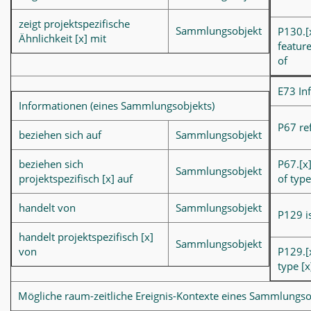
zeigt projektspezifische
Sammlungsobjekt
P130.[
Ähnlichkeit [x] mit
feature
of
E73 In
Informationen (eines Sammlungsobjekts)
P67 ref
beziehen sich auf
Sammlungsobjekt
beziehen sich
P67.[x]
Sammlungsobjekt
projektspezifisch [x] auf
of type
handelt von
Sammlungsobjekt
P129 i
handelt projektspezifisch [x]
Sammlungsobjekt
von
P129.[x
type [x
Mögliche raum-zeitliche Ereignis-Kontexte eines Sammlungso