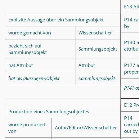
E13 At
Explizite Aussage über ein Sammlungsobjekt
P14 ca
by
wurde gemacht von
Wissenschaftler
P140 a
bezieht sich auf
Sammlungsobjekt
attribu
Sammlungsobjekt
hat Attribut
Attribut
P177 a
proper
hat als (Aussagen-)Objekt
Sammlungsobjekt
P141 a
E12 Pr
Produktion eines Sammlungsobjektes
P14
wurde produziert
carried
Autor/Editor/Wissenschaftler
von
out by