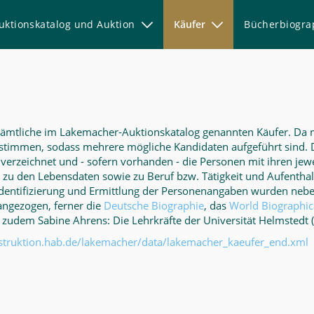
uktionskatalog und Auktion
Käufer
Bücherbiogr
r sämtliche im Lakemacher-Auktionskatalog genannten Käufer. Da
bestimmen, sodass mehrere mögliche Kandidaten aufgeführt sind.
erzeichnet und - sofern vorhanden - die Personen mit ihren jewe
zu den Lebensdaten sowie zu Beruf bzw. Tätigkeit und Aufenthalt
 Identifizierung und Ermittlung der Personenangaben wurden neb
angezogen, ferner die
Deutsche Biographie
, das
World Biographic
 zudem Sabine Ahrens: Die Lehrkräfte der Universität Helmstedt 
nstruktion.hab.de/lakemacher/data/lakemacher_kaeufer_end.xml