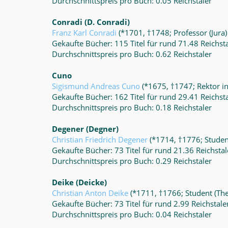
Durchschnittspreis pro Buch: 0.05 Reichstaler
Conradi
(D. Conradi)
Franz Karl Conradi
(*1701, †1748; Professor (Jura)
Gekaufte Bücher: 115 Titel für rund 71.48 Reichst
Durchschnittspreis pro Buch: 0.62 Reichstaler
Cuno
Sigismund Andreas Cuno
(*1675, †1747; Rektor i
Gekaufte Bücher: 162 Titel für rund 29.41 Reichst
Durchschnittspreis pro Buch: 0.18 Reichstaler
Degener
(Degner)
Christian Friedrich Degener
(*1714, †1776; Student
Gekaufte Bücher: 73 Titel für rund 21.36 Reichstal
Durchschnittspreis pro Buch: 0.29 Reichstaler
Deike
(Deicke)
Christian Anton Deike
(*1711, †1766; Student (The
Gekaufte Bücher: 73 Titel für rund 2.99 Reichstale
Durchschnittspreis pro Buch: 0.04 Reichstaler