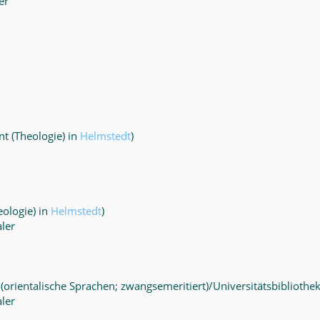
er
t (Theologie) in
Helmstedt
)
ologie) in
Helmstedt
)
aler
(orientalische Sprachen; zwangsemeritiert)/Universitätsbibliothe
aler