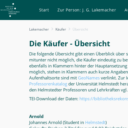
Start
Zur Person: J. G. Lakemacher
A
Übersicht
Lakemacher
Käufer
Übersicht
-
Die Käufer - Übersicht
Lakemacher
Die folgende Übersicht gibt einen Überblick übe
mitunter nicht möglich, die Käufer eindeutig zu 
ebenfalls in Klammern hinter der Hauptansetzung v
möglich, stehen in Klammern auch kurze Angaben 
Aufenthaltsorte sind mit
GeoNames
verlinkt. Zur
Professorenkatalog
der Universität Helmstedt her
den Helmstedter Professoren und Lehrkräften vgl.
TEI-Download der Daten:
https://bibliotheksreko
Arnold
Johannes Arnold (Student in
Helmstedt
)