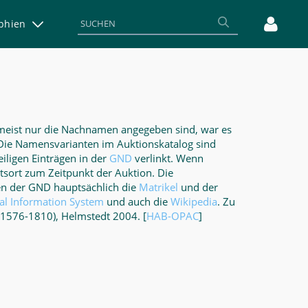
aphien
 meist nur die Nachnamen angegeben sind, war es
 Die Namensvarianten im Auktionskatalog sind
iligen Einträgen in der
GND
verlinkt. Wenn
sort zum Zeitpunkt der Auktion. Die
en der GND hauptsächlich die
Matrikel
und der
al Information System
und auch die
Wikipedia
. Zu
(1576-1810), Helmstedt 2004. [
HAB-OPAC
]