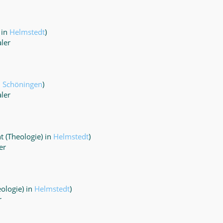
 in
Helmstedt
)
aler
n
Schöningen
)
aler
 (Theologie) in
Helmstedt
)
er
ologie) in
Helmstedt
)
r