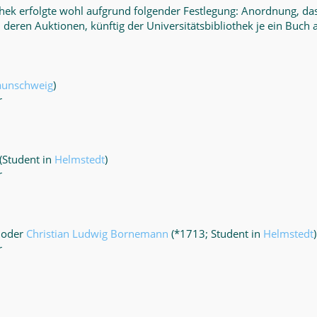
thek erfolgte wohl aufgrund folgender Festlegung: Anordnung
, d
 deren Auktionen, künftig der Universitätsbibliothek je ein Buc
aunschweig
)
r
(Student in
Helmstedt
)
r
) oder
Christian Ludwig Bornemann
(*1713; Student in
Helmstedt
)
r