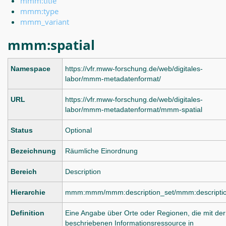
mmm:title
mmm:type
mmm_variant
mmm:spatial
Namespace
https://vfr.mww-forschung.de/web/digitales-
labor/mmm-metadatenformat/
URL
https://vfr.mww-forschung.de/web/digitales-
labor/mmm-metadatenformat/mmm-spatial
Status
Optional
Bezeichnung
Räumliche Einordnung
Bereich
Description
Hierarchie
mmm:mmm/mmm:description_set/mmm:descripti
Definition
Eine Angabe über Orte oder Regionen, die mit der
beschriebenen Informationsressource in