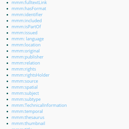
mmm:fulltextLink
mmm:hasFormat
mmm:identifier
mmm:included
mmm:isPartOf
mmm:issued
mmm: language
mmm:location
mmm:original
mmm:publisher
mmm:relation
mmm:rights
mmm:rightsHolder
mmm:source
mmm:spatial
mmm:subject
mmm:subtype
mmm:TechnicalInformation
mmm:temporal
mmm:thesaurus
mmm:thumbnail