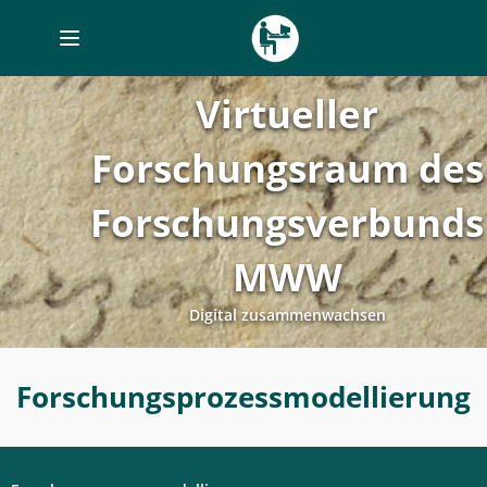
Toggle
navigation
Virtueller
Forschungsraum des
Forschungsverbunds
MWW
Digital zusammenwachsen
Forschungsprozessplanung
Forschungsprozessmodellierung
-
Forschungsprozessmodellierung
-