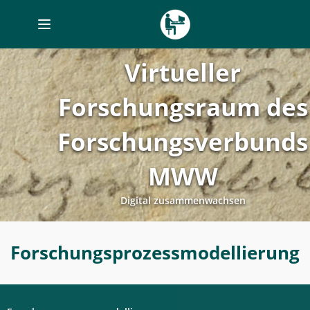
Toggle
navigation
Virtueller
Forschungsraum des
Forschungsverbunds
MWW
Digital zusammenwachsen
Forschungsprozessplanung
Forschungsprozessmodellierung
-
Forschungsprozessmodellierung
-