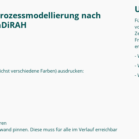
prozessmodellierung nach
F
aDiRAH
vo
Ze
F
er
- 
- 
ichst verschiedene Farben) ausdrucken:
-
ren
lwand pinnen. Diese muss für alle im Verlauf erreichbar