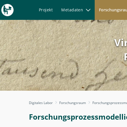
Projekt
Metadaten
Forschungsr
Vi
Forschungsprozessplanun
Digitales Labor
Forschungsraum
Forschungsprozessmo
-
Forschungsprozessmodelli
Forschungsprozessmodelli
-