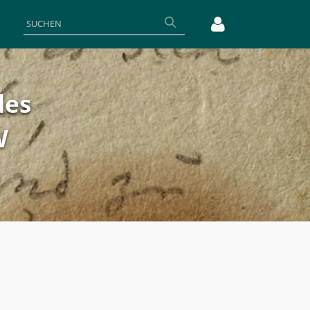
des
W