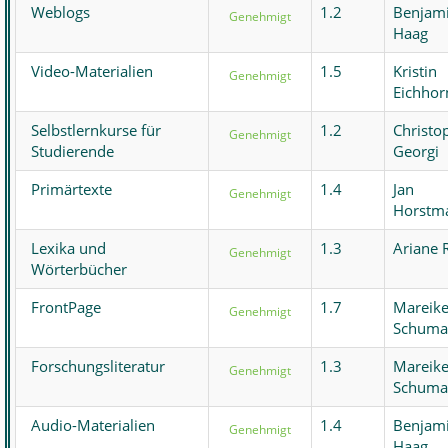
Weblogs
1.2
Benjam
Genehmigt
Haag
Video-Materialien
1.5
Kristin
Genehmigt
Eichhor
Selbstlernkurse für
1.2
Christo
Genehmigt
Studierende
Georgi
Primärtexte
1.4
Jan
Genehmigt
Horstm
Lexika und
1.3
Ariane 
Genehmigt
Wörterbücher
FrontPage
1.7
Mareik
Genehmigt
Schuma
Forschungsliteratur
1.3
Mareik
Genehmigt
Schuma
Audio-Materialien
1.4
Benjam
Genehmigt
Haag