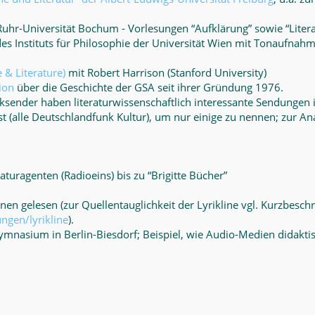
uhr-Universität Bochum - Vorlesungen “Aufklärung” sowie “Liter
des Instituts für Philosophie der Universität Wien mit Tonaufnah
 & Literature)
mit Robert Harrison (Stanford University)
ion
über die Geschichte der GSA seit ihrer Gründung 1976.
nksender haben literaturwissenschaftlich interessante Sendunge
st (alle Deutschlandfunk Kultur), um nur einige zu nennen; zur A
aturagenten (Radioeins) bis zu “Brigitte Bücher”
nnen gelesen (zur Quellentauglichkeit der Lyrikline vgl. Kurzbesc
ngen/lyrikline
).
nasium in Berlin-Biesdorf; Beispiel, wie Audio-Medien didakti