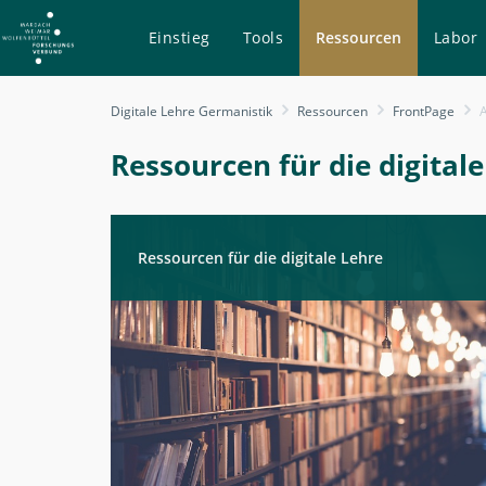
Einstieg
Tools
Ressourcen
Labor
Audio-
Digitale Lehre Germanistik
Ressourcen
FrontPage
A
Materialien
-
Ressourcen für die digital
Ressourcen
-
Digitale
Ressourcen für die digitale Lehre
Lehre
Germanistik