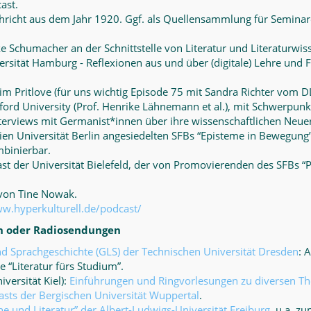
ast.
chricht aus dem Jahr 1920. Ggf. als Quellensammlung für Seminar
e Schumacher an der Schnittstelle von Literatur und Literaturwis
ersität Hamburg - Reflexionen aus und über (digitale) Lehre und
im Pritlove (für uns wichtig Episode 75 mit Sandra Richter vom DL
ford University (Prof. Henrike Lähnemann et al.), mit Schwerpun
Interviews mit Germanist*innen über ihre wissenschaftlichen Neu
eien Universität Berlin angesiedelten SFBs “Episteme in Bewegung”
mbinierbar.
st der Universität Bielefeld, der von Promovierenden des SFBs “Pr
 von Tine Nowak.
ww.hyperkulturell.de/podcast/
en oder Radiosendungen
nd Sprachgeschichte (GLS) der Technischen Universität Dresden
: 
 “Literatur fürs Studium”.
versität Kiel):
Einführungen und Ringvorlesungen zu diversen 
asts der Bergischen Universität Wuppertal
.
und Literatur” der Albert-Ludwigs-Universität Freiburg
, u.a. z