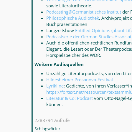
sowie Literaturtheorie.
Podcasting@Germanistisches Institut
der R
Philosophische Audiothek
, Archivprojekt 
Buchpräsentationen
Langzeitshow
Entitled Opinions (about Life
Podcastserie der German Studies Associat
Auch die öffentlichen-rechtlichen Rundfu
Elegant, die Lesart oder Der Theaterpodca
Hörspielspeicher des WDR.
Weitere Audioquellen
Unzählige Literaturpodcasts, von den Liter
Hildesheimer Prosanova-Festival
Lyrikline
: Gedichte, von ihren Verfasser*i
https://fortext.net/ressourcen/textsammlu
Literatur & Co: Podcast
vom Otto-Nagel-Gym
können.
2288794 Aufrufe
Schlagwörter