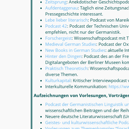
Zeitsprung
: Anekdotischer Geschichtspodc
Aufdentaggenau
: Täglich eine Zeitungsna
Pressegeschichte interessant.
Lebe lieber literarisch
: Podcast von Mareik
Podcast 42
: Podcast der Technischen Univ
empfehlen, nicht nur der Germanistik.
Forschergeist
: Wissenschaftspodcast mit T
Medieval German Studies
: Podcast der Ox
New Books in German Studies
: aktuelle 
Hinter den Dingen
: Podcast des an der Fr
Digitalangeboten der Berliner Museen ko
Praktisch Theoretisch
: Wissenschaftspodca
diverse Themen.
Kulturkapital
: Kritischer Interviewpodcast
Interkulturelle Kommunikation:
https://w
Aufzeichnungen von Vorlesungen, Vorträg
Podcast der Germanistischen Linguistik u
wissenschaftlichen Beiträgen und der Reihe
Neuere deutsche Literaturwissenschaft (Uni
Geistes- und kulturwissenschaftliche Podc
Vorlesungen zum Themenkomplex “Sprache 