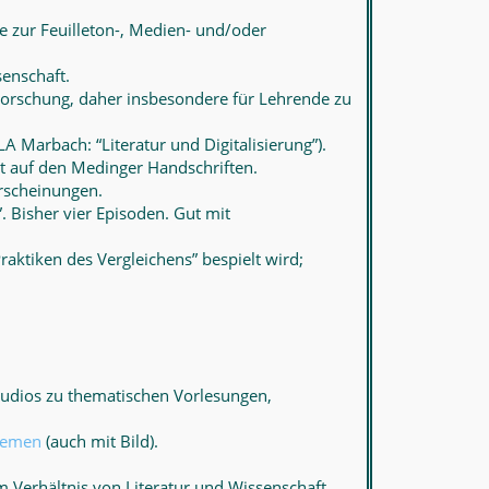
e zur Feuilleton-, Medien- und/oder
senschaft.
 Forschung, daher insbesondere für Lehrende zu
A Marbach: “Literatur und Digitalisierung”).
kt auf den Medinger Handschriften.
erscheinungen.
. Bisher vier Episoden. Gut mit
aktiken des Vergleichens” bespielt wird;
Audios zu thematischen Vorlesungen,
Themen
(auch mit Bild).
um Verhältnis von Literatur und Wissenschaft