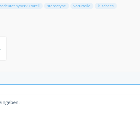
bedeutet hyperkulturell
stereotype
vorurteile
klischees
.31.09.png