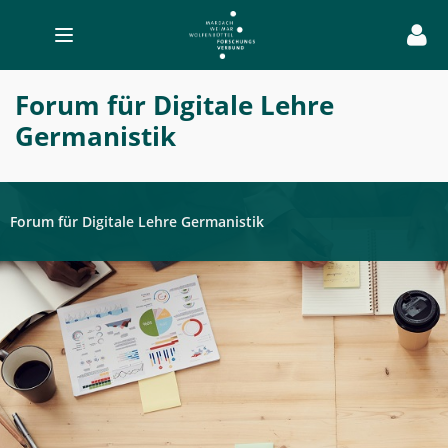
Toggle
navigation
Wichtige
Forum für Digitale Lehre
Fragen
Germanistik
-
Forum
-
Forum für Digitale Lehre Germanistik
Digitale
Lehre
Germanistik