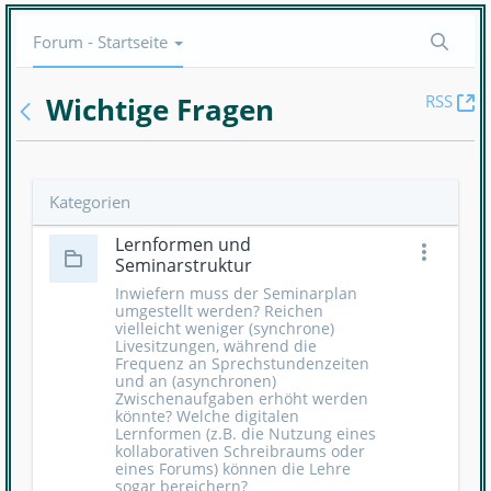
Navigation
Forum - Startseite
anzeigen/verbergen
(Ö
Wichtige Fragen
RSS
n
Fe
Kategorien
Lernformen und
Seminarstruktur
Inwiefern muss der Seminarplan
umgestellt werden? Reichen
vielleicht weniger (synchrone)
Livesitzungen, während die
Frequenz an Sprechstundenzeiten
und an (asynchronen)
Zwischenaufgaben erhöht werden
könnte? Welche digitalen
Lernformen (z.B. die Nutzung eines
kollaborativen Schreibraums oder
eines Forums) können die Lehre
sogar bereichern?