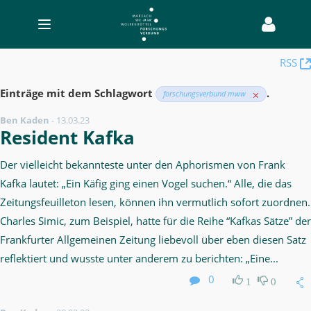
Toggle
navigation
Blog
RSS
-
Einträge mit dem Schlagwort
.
forschungsverbund mww
Digital
Makerspace
Ben Kaden
-
13.03.23
Resident Kafka
Der vielleicht bekannteste unter den Aphorismen von Frank
Kafka lautet: „Ein Käfig ging einen Vogel suchen.“ Alle, die das
Zeitungsfeuilleton lesen, können ihn vermutlich sofort zuordnen.
Charles Simic, zum Beispiel, hatte für die Reihe “Kafkas Sätze” der
Frankfurter Allgemeinen Zeitung liebevoll über eben diesen Satz
reflektiert und wusste unter anderem zu berichten: „Eine...
0
1
0