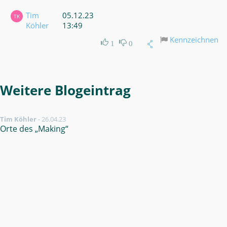
Tim
05.12.23
TK
Köhler
13:49
Kennzeichnen
1
0
Weitere Blogeintrag
Tim Köhler
-
26.04.23
Orte des „Making“