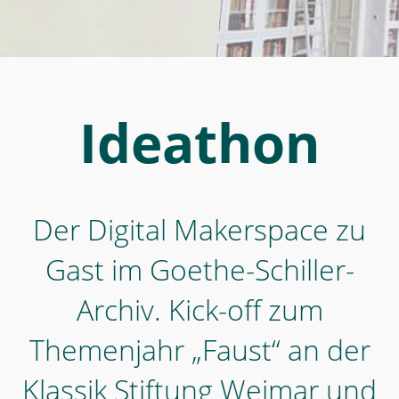
„Faust“
an
der
Klassik
Stiftung
Ideathon
Weimar
und
digitalen
Der Digital Makerspace zu
Projekten
-
Gast im Goethe-Schiller-
Ideathon
Archiv. Kick-off zum
-
Digital
Themenjahr „Faust“ an der
Makerspace
Klassik Stiftung Weimar und