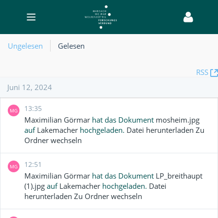
Toggle
navigation
Welcome
Ungelesen
Gelesen
-
Christiane
RSS
Müller
Juni 12, 2024
13:35
MG
Maximilian Görmar
hat das Dokument
mosheim.jpg
auf
Lakemacher
hochgeladen.
Datei herunterladen
Zu
Ordner wechseln
12:51
MG
Maximilian Görmar
hat das Dokument
LP_breithaupt
(1).jpg
auf
Lakemacher
hochgeladen.
Datei
herunterladen
Zu Ordner wechseln