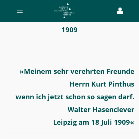
Toggle
navigation
Walter
1909
Hasenclever
-
Transatlantischer
Bücherverkehr
»Meinem sehr verehrten Freunde
Herrn Kurt Pinthus
wenn ich jetzt schon so sagen darf.
Walter Hasenclever
Leipzig am 18 Juli 1909«