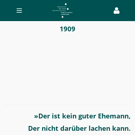
Toggle
navigation
Herbert
1909
Eulenberg
-
Transatlantischer
Bücherverkehr
»Der ist kein guter Ehemann,
Der nicht darüber lachen kann.