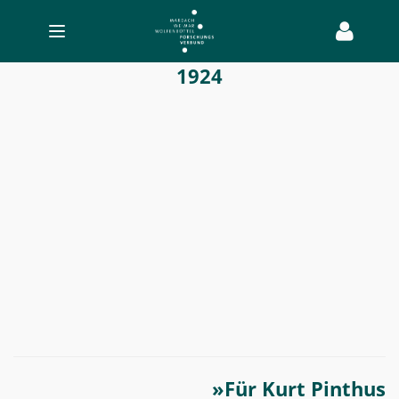
Toggle
navigation
Gottfried
1924
Benn
-
Transatlantischer
Bücherverkehr
»Für Kurt Pinthus