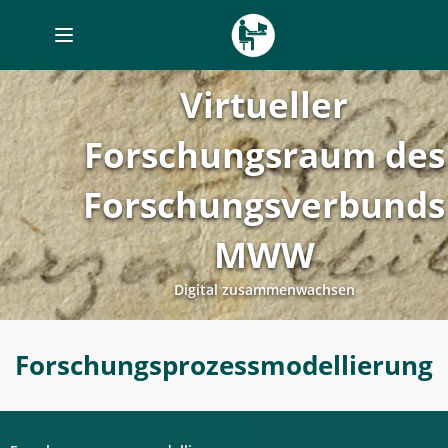
Toggle
navigation
Virtueller
Forschungsraum des
Forschungsverbunds
MWW
Digital zusammenwachsen
Forschungsprozessplanung
Forschungsprozessmodellierung
-
Forschungsprozessmodellierung
-