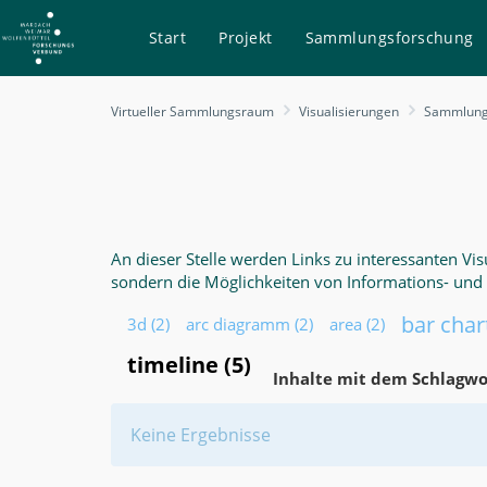
Start
Projekt
Sammlungsforschung
Sammlungen
Virtueller Sammlungsraum
Visualisierungen
Sammlunge
visualisieren
-
Virtueller
Sammlungsraum
An dieser Stelle werden Links zu interessanten V
sondern die Möglichkeiten von Informations- und D
bar char
3d
(2)
arc diagramm
(2)
area
(2)
timeline
(5)
Inhalte mit dem Schlagw
Keine Ergebnisse