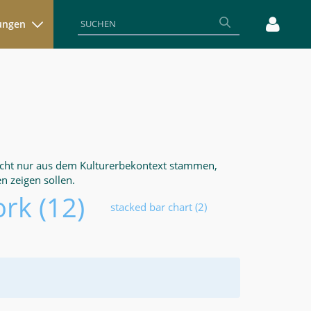
rungen
nicht nur aus dem Kulturerbekontext stammen,
n zeigen sollen.
ork
(12)
stacked bar chart
(2)