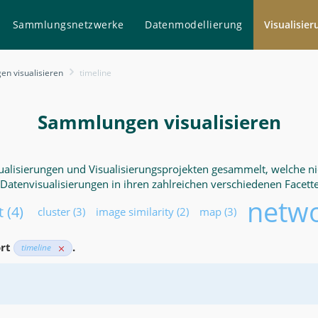
Sammlungsnetzwerke
Datenmodellierung
Visualisie
n visualisieren
timeline
Sammlungen visualisieren
isualisierungen und Visualisierungsprojekten gesammelt, welche 
atenvisualisierungen in ihren zahlreichen verschiedenen Facette
netw
t
(4)
cluster
(3)
image similarity
(2)
map
(3)
ort
.
timeline