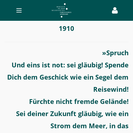
Toggle
navigation
Ernst
1910
Lissauer
-
Transatlantischer
»Spruch
Bücherverkehr
Und eins ist not: sei gläubig! Spende
Dich dem Geschick wie ein Segel dem
Reisewind!
Fürchte nicht fremde Gelände!
Sei deiner Zukunft gläubig, wie ein
Strom dem Meer, in das