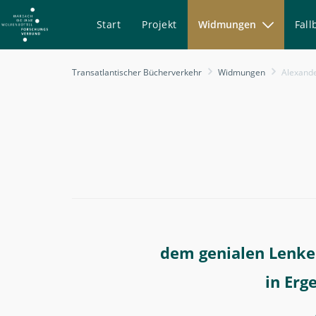
Start
Projekt
Widmungen
Fall
Alexander
Transatlantischer Bücherverkehr
Widmungen
Alexande
Lernet-
Holenia
-
Transatlantischer
Bücherverkehr
dem genialen Lenker
in Erg