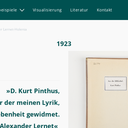
beispiele
Visualisierung
Literatur
Kontakt
r Lernet-Holenia
1923
»D. Kurt Pinthus,
 der meinen Lyrik,
ebenheit gewidmet.
Alexander Lernet«