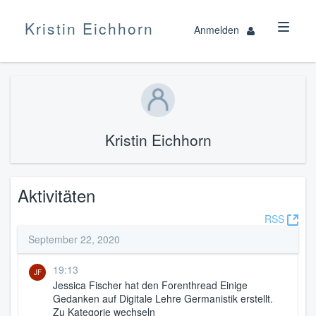
Kristin Eichhorn
Anmelden
Kristin Eichhorn
Aktivitäten
(Öff
RSS
neu
September 22, 2020
Fen
19:13
JF
Jessica Fischer
hat den Forenthread
Einige
Gedanken
auf
Digitale Lehre Germanistik
erstellt.
Zu Kategorie wechseln