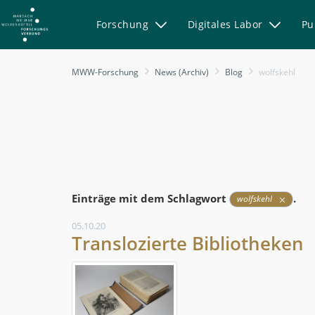
Forschung
Digitales Labor
Pu
Blog
MWW-Forschung
News (Archiv)
Blog
wolfskehl
-
MWW-
Forschung
Einträge mit dem Schlagwort
.
wolfskehl
05.10.20
Translozierte Bibliotheken