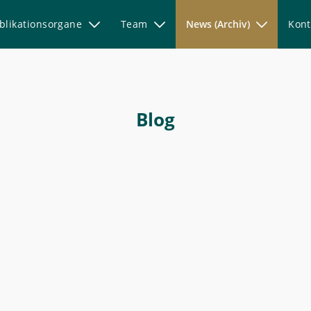
blikationsorgane
Team
News (Archiv)
Kont
Blog