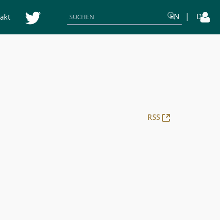
EN
DE
akt
(Öffnet
RSS
neues
Fenster)