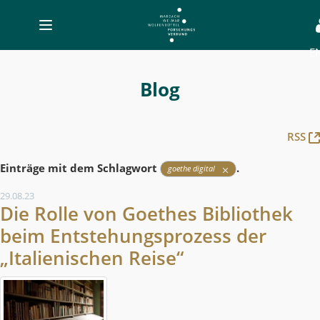
Toggle
navigation
E
Blog
-
Blog
MWW-
Forschung
RSS
Einträge mit dem Schlagwort
.
goethe digital
29.08.23
Die Rolle von Goethes Bibliothek
beim Entstehungsprozess der
„Italienischen Reise“