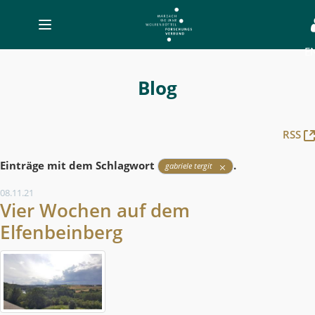
Toggle
navigation
E
Blog
-
Blog
MWW-
Forschung
RSS
Einträge mit dem Schlagwort
.
gabriele tergit
08.11.21
Vier Wochen auf dem
Elfenbeinberg