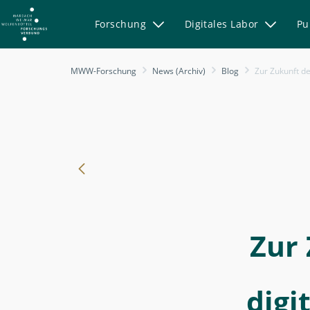
Forschung
Digitales Labor
Pu
-
MWW-Forschung
News (Archiv)
Blog
Zur Zukunft der Ze
Zur
Zukunft
der
Zeitschrift
für
digitale
Geisteswissenschaften
-
Zur 
MWW-
Forschung
digi