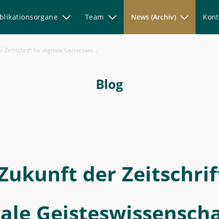
blikationsorgane
Team
News (Archiv)
Kont
itschrift für digitale Geisteswissenschaften
Blog
Zukunft der Zeitschrif
tale Geisteswissensch