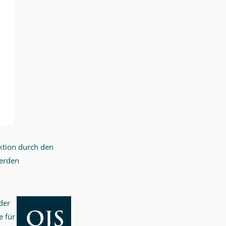
ktion durch den
werden
der
e für