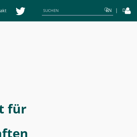
EN
DE
akt
t für
aften