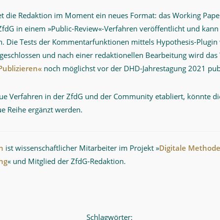
et die Redaktion im Moment ein neues Format: das Working Pape
ZfdG in einem »Public-Review«-Verfahren veröffentlicht und ka
. Die Tests der Kommentarfunktionen mittels Hypothesis-Plugi
bgeschlossen und nach einer redaktionellen Bearbeitung wird das
Publizieren«
noch möglichst vor der DHD-Jahrestagung 2021 publ
ue Verfahren in der ZfdG und der Community etabliert, könnte di
e Reihe ergänzt werden.
n
ist wissenschaftlicher Mitarbeiter im Projekt »
Digitale Method
ng
« und Mitglied der ZfdG-Redaktion.
Schlagwörter: