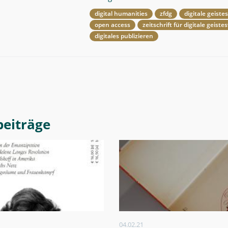
digital humanities
zfdg
digitale geist
open access
zeitschrift für digitale geist
digitales publizieren
geintrag
04.02.21