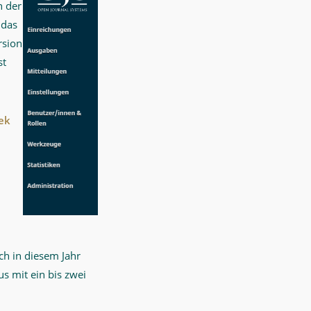
n der
 das
rsion
st
ek
h in diesem Jahr
s mit ein bis zwei