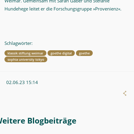
Weimar. Gemeinsam mit Sarah Gaber und Stefanie
Hundehege leitet er die Forschungsgruppe »Provenienz«.
Schlagwörter:
klassik stiftung weimar
goethe digital
goethe
sophia university tokyo
02.06.23 15:14
Weitere Blogeintrag