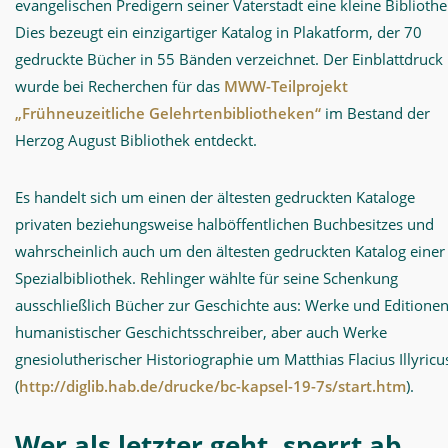
evangelischen Predigern seiner Vaterstadt eine kleine Bibliothe
die
Dies bezeugt ein einzigartiger Katalog in Plakatform, der 70
lutherische
gedruckte Bücher in 55 Bänden verzeichnet. Der Einblattdruck
Sache
wurde bei Recherchen für das
MWW-Teilprojekt
-
„Frühneuzeitliche Gelehrtenbibliotheken“
im Bestand der
Herzog August Bibliothek entdeckt.
MWW-
Forschung
Es handelt sich um einen der ältesten gedruckten Kataloge
privaten beziehungsweise halböffentlichen Buchbesitzes und
wahrscheinlich auch um den ältesten gedruckten Katalog einer
Spezialbibliothek. Rehlinger wählte für seine Schenkung
ausschließlich Bücher zur Geschichte aus: Werke und Editione
humanistischer Geschichtsschreiber, aber auch Werke
gnesiolutherischer Historiographie um Matthias Flacius Illyricu
(
http://diglib.hab.de/drucke/bc-kapsel-19-7s/start.htm
).
Wer als letzter geht, sperrt ab