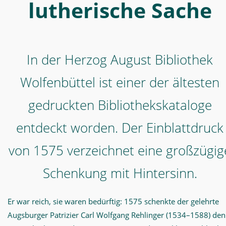
entdeckt
lutherische Sache
worden.
Der
Einblattdruck
In der Herzog August Bibliothek
von
1575
Wolfenbüttel ist einer der ältesten
verzeichnet
gedruckten Bibliothekskataloge
eine
entdeckt worden. Der Einblattdruck
großzügige
Schenkung
von 1575 verzeichnet eine großzügig
mit
Schenkung mit Hintersinn.
Hintersinn.
-
Er war reich, sie waren bedürftig: 1575 schenkte der gelehrte
Geschichtsbücher
Augsburger Patrizier Carl Wolfgang Rehlinger (1534–1588) den
für