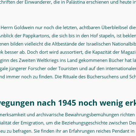
chriften der Einwanderer, die in Palästina erschienen und heute i
 Herrn Goldwein nur noch die letzten, achtbaren Überbleibsel di
nblick der Pappkartons, die sich bis in den Hof stapeln, ist bek
en bilden vielleicht die Altbestände der Israelischen Nationalbib
ek besser ab. Doch dort wird aussortiert, die Kapazität der Magazi
ginn des Zweiten Weltkriegs ins Land gekommenen Bücher hat l
egale jüngerer Forscher oder Touristen und auf den international
nd immer noch zu finden. Die Rituale des Büchersuchens und Sc
egungen nach 1945 noch wenig er
merksamkeit und archivarische Bewahrungsbemühungen richten si
rialität der Emigration, um die Beziehungsgeschichte zwischen D
neu zu befragen. Sie finden ihr an Erfahrungen reiches Pendant in