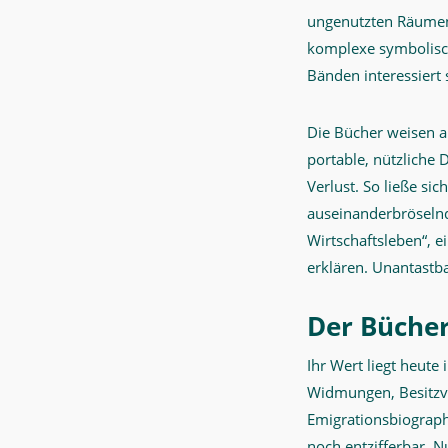
ungenutzten Räumen e
komplexe symbolisch
Bänden interessiert s
Die Bücher weisen au
portable, nützliche
Verlust. So ließe si
auseinanderbröseln
Wirtschaftsleben“, 
erklären. Unantastb
Der Büche
Ihr Wert liegt heute
Widmungen, Besitzve
Emigrationsbiographi
noch entzifferbar. 