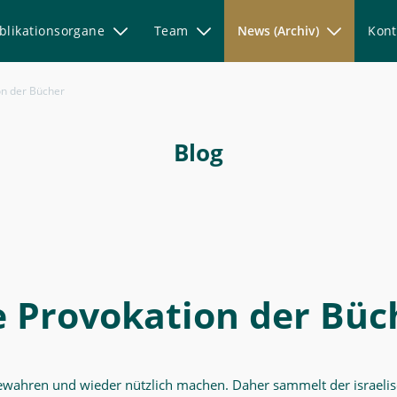
blikationsorgane
Team
News (Archiv)
Kont
on der Bücher
Blog
e Provokation der Büc
ewahren und wieder nützlich machen. Daher sammelt der israel