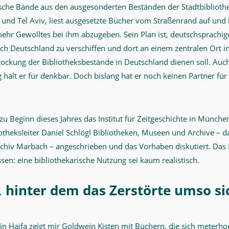
sche Bände aus den ausgesonderten Beständen der Stadtbiblioth
 und Tel Aviv, liest ausgesetzte Bücher vom Straßenrand auf und b
mehr Gewolltes bei ihm abzugeben. Sein Plan ist, deutschsprachi
ch Deutschland zu verschiffen und dort an einem zentralen Ort 
stockung der Bibliotheksbestände in Deutschland dienen soll. Auc
 hält er für denkbar. Doch bislang hat er noch keinen Partner fü
Beginn dieses Jahres das Institut für Zeitgeschichte in München 
iotheksleiter Daniel Schlögl Bibliotheken, Museen und Archive – 
chiv Marbach – angeschrieben und das Vorhaben diskutiert. Das E
n: eine bibliothekarische Nutzung sei kaum realistisch.
, hinter dem das Zerstörte umso si
n Haifa zeigt mir Goldwein Kisten mit Büchern, die sich meterho