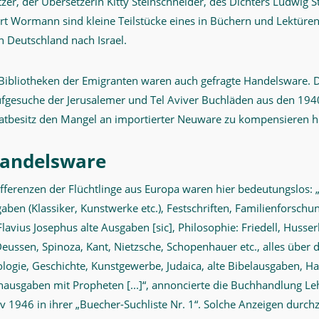
tzer, der Übersetzerin Kitty Steinschneider, des Dichters Ludwig 
Curt Wormann sind kleine Teilstücke eines in Büchern und Lektür
n Deutschland nach Israel.
Bibliotheken der Emigranten waren auch gefragte Handelsware. 
fgesuche der Jerusalemer und Tel Aviver Buchläden aus den 1940
atbesitz den Mangel an importierter Neuware zu kompensieren h
Handelsware
ifferenzen der Flüchtlinge aus Europa waren hier bedeutungslos: 
ben (Klassiker, Kunstwerke etc.), Festschriften, Familienforschu
avius Josephus alte Ausgaben [sic], Philosophie: Friedell, Husserl
Deussen, Spinoza, Kant, Nietzsche, Schopenhauer etc., alles über
äologie, Geschichte, Kunstgewerbe, Judaica, alte Bibelausgaben, Ha
ausgaben mit Propheten [...]“, annoncierte die Buchhandlung L
v 1946 in ihrer „Buecher-Suchliste Nr. 1“. Solche Anzeigen durch