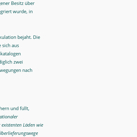
ener Besitz über
riert wurde, in
ulation bejaht. Die
 sich aus
skatalogen
iglich zwei
bewegungen nach
ern und füllt,
ationaler
r existenten Läden wie
Überlieferungswege