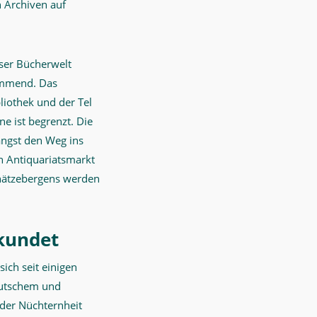
n Archiven auf
eser Bücherwelt
lemmend. Das
liothek und der Tel
ne ist begrenzt. Die
ängst den Weg ins
en Antiquariatsmarkt
hätzebergens werden
kundet
ch seit einigen
eutschem und
 der Nüchternheit