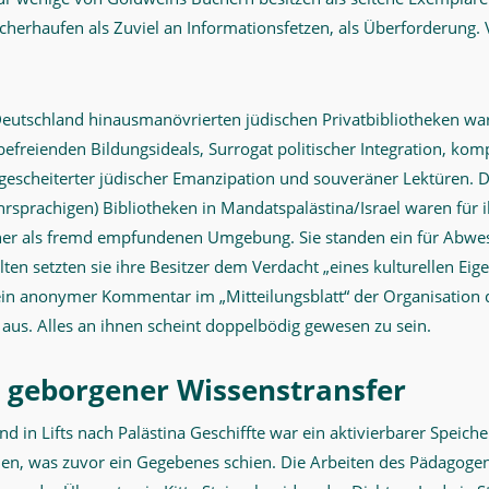
cherhaufen als Zuviel an Informationsfetzen, als Überforderung. Vi
eutschland hinausmanövrierten jüdischen Privatbibliotheken ware
befreienden Bildungsideals, Surrogat politischer Integration, komp
gescheiterter jüdischer Emanzipation und souveräner Lektüren. Di
hrsprachigen) Bibliotheken in Mandatspalästina/Israel waren für i
iner als fremd empfundenen Umgebung. Sie standen ein für Abw
lten setzten sie ihre Besitzer dem Verdacht „eines kulturellen Eig
ein anonymer Kommentar im „Mitteilungsblatt“ der Organisation 
aus. Alles an ihnen scheint doppelbödig gewesen zu sein.
 geborgener Wissenstransfer
d in Lifts nach Palästina Geschiffte war ein aktivierbarer Speiche
nen, was zuvor ein Gegebenes schien. Die Arbeiten des Pädagogen