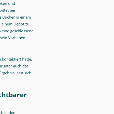
eken und
ittet per
ge Bücher in einem
in einem Depot zu
h eine geschlossene
r sein Vorhaben
kontaktiert hatte,
darunter auch das
rgebnis lässt sich
chtbarer
ch in den