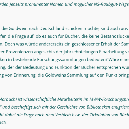
erden jenseits prominenter Namen und möglicher NS-Raubgut-Wege e
.
e, die Goldwein nach Deutschland schicken möchte, sind auch au
fen die Frage auf, ob es auch für Bücher, die keine Bestandslück
n. Doch was würde andererseits ein geschlossener Erhalt der Sa
er Provenienzen angesichts der jahrzehntelangen Einarbeitung 
eken in bestehende Forschungssammlungen bedeuten? Wäre eine
ng, der der Bedeutung und Funktion der Bücher entsprechen wü
ng von Erinnerung, die Goldweins Sammlung auf den Punkt bringt
 Marbach) ist wissenschaftliche Mitarbeiterin im MWW-Forschungspr
 und beschäftigt sich mit der Geschichte von Bibliotheken emigrier
eht dabei die Frage nach dem Verbleib bzw. der Zirkulation von Büc
945.