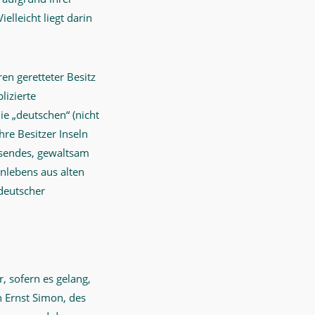
elleicht liegt darin
n geretteter Besitz
lizierte
e „deutschen“ (nicht
hre Besitzer Inseln
esendes, gewaltsam
enlebens aus alten
deutscher
r, sofern es gelang,
 Ernst Simon, des