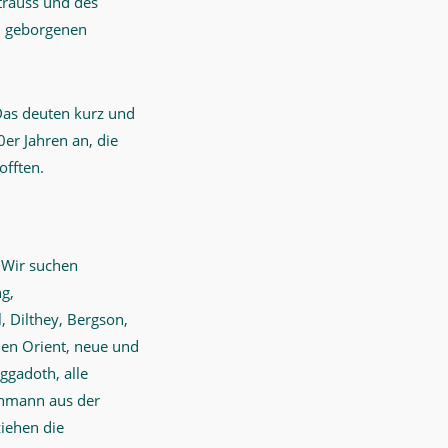
Strauss und des
en geborgenen
Das deuten kurz und
er Jahren an, die
offten.
„Wir suchen
ng,
, Dilthey, Bergson,
 den Orient, neue und
ggadoth, alle
ehmann aus der
ziehen die