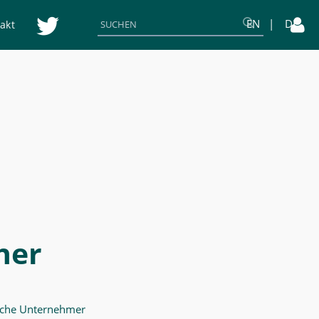
EN
DE
akt
her
ische Unternehmer