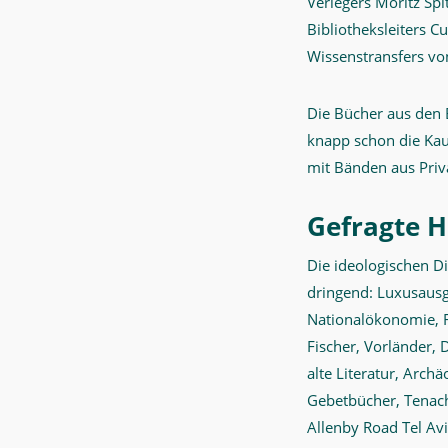
Verlegers Moritz Spi
Bibliotheksleiters 
Wissenstransfers vo
Die Bücher aus den 
knapp schon die Kau
mit Bänden aus Priv
Gefragte 
Die ideologischen D
dringend: Luxusausga
Nationalökonomie, Fl
Fischer, Vorländer, 
alte Literatur, Arch
Gebetbücher, Tenach
Allenby Road Tel Avi