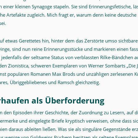
iner kleinen Synagoge stapeln. Sie sind Erinnerungsfetische, läs
e Artefakte zugleich. Mich fragt er, warum denn keine deutsche 
ei.
f etwas Gerettetes hin, hinter dem das Zerstörte umso sichtbare
 Dinge, sind nun reine Erinnerungsstücke und markieren einen fas
ch jedenfalls der seltsame Status von verblassten Rilke-Bändchen a
den Zionistica, schweren Exemplaren von Werner Sombarts „Die 
einst populären Romanen Max Brods und unzähligen zerlesenen K
ares, Übriggebliebenes und Ramsch gleichzeitig.
rhaufen als Überforderung
 in den Episoden ihrer Geschichte, der Zuordnung zu Lesern, auf 
rmerke und eingelegte Briefe kryptisch verweisen, ohne dass si
en daraus ableiten ließen. Was sie als singuläre Gegenstände er
Nur wenige von Goldweins Büchern besitzen als seltene Exemplare