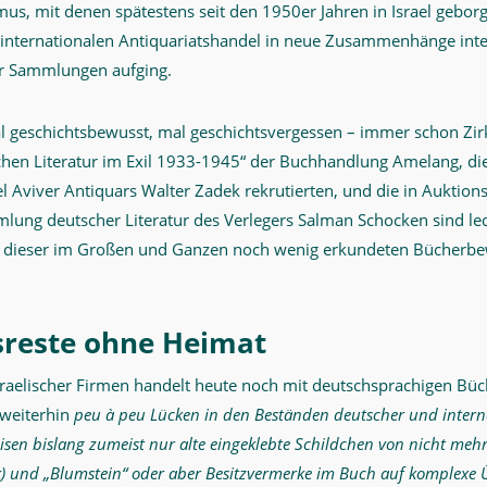
s, mit denen spätestens seit den 1950er Jahren in Israel geborg
internationalen Antiquariatshandel in neue Zusammenhänge integ
r Sammlungen aufging.
l geschichtsbewusst, mal geschichtsvergessen – immer schon Zirk
chen Literatur im Exil 1933-1945“ der Buchhandlung Amelang, die
l Aviver Antiquars Walter Zadek rekrutierten, und die in Auktion
ung deutscher Literatur des Verlegers Salman Schocken sind led
le dieser im Großen und Ganzen noch wenig erkundeten Bücher
sreste ohne Heimat
sraelischer Firmen handelt heute noch mit deutschsprachigen Büch
 weiterhin
peu à peu Lücken in den Beständen deutscher und intern
isen bislang zumeist nur alte eingeklebte Schildchen von nicht meh
k) und „Blumstein“ oder aber Besitzvermerke im Buch auf komplexe 