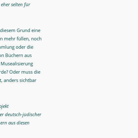
her selten für
s diesem Grund eine
en mehr füllen, noch
mmlung oder die
von Büchern aus
 Musealisierung
rde? Oder muss die
, anders sichtbar
ojekt
ter deutsch-jüdischer
hern aus diesen