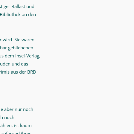
tiger Ballast und
Bibliothek an den
r wird. Sie waren
sbar gebliebenen
us dem Insel-Verlag,
Juden und das
rimis aus der BRD
die aber nur noch
ch noch
zählen, ist kaum
 aufgrund ihrer