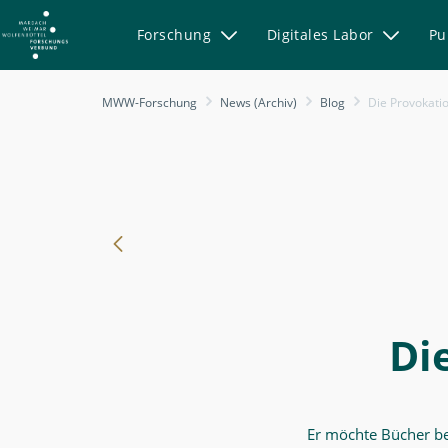
Forschung
Digitales Labor
Pu
-
MWW-Forschung
News (Archiv)
Blog
Die Provokati
Die
Provokation
der
Bücher
-
MWW-
Forschung
Di
Er möchte Bücher b