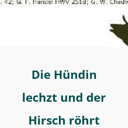
der
Hirsch
röhrt
-
MWW-
Forschung
Die Hündin
lechzt und der
Hirsch röhrt