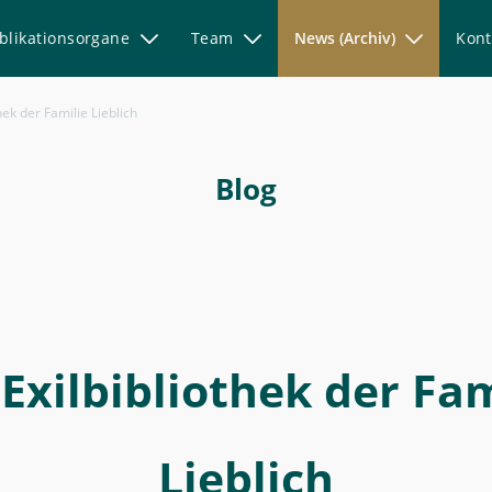
blikationsorgane
Team
News (Archiv)
Kont
hek der Familie Lieblich
Blog
 Exilbibliothek der Fam
Lieblich