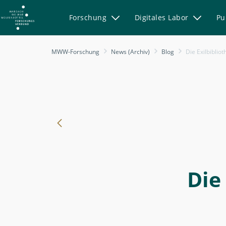
Forschung
Digitales Labor
Pu
-
MWW-Forschung
News (Archiv)
Blog
Die Exilbibliot
Die
Exilbibliothek
der
Familie
Lieblich
-
MWW-
Forschung
Die