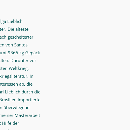
lga Lieblich
er. Die älteste
nach gescheiterter
en von Santos,
gesamt 9365 kg Gepäck
alten. Darunter vor
sten Weltkrieg,
riegsliteratur. In
teressen ab, die
rl Lieblich durch die
Brasilien importierte
ien überwiegend
n meiner Masterarbeit
 Hilfe der