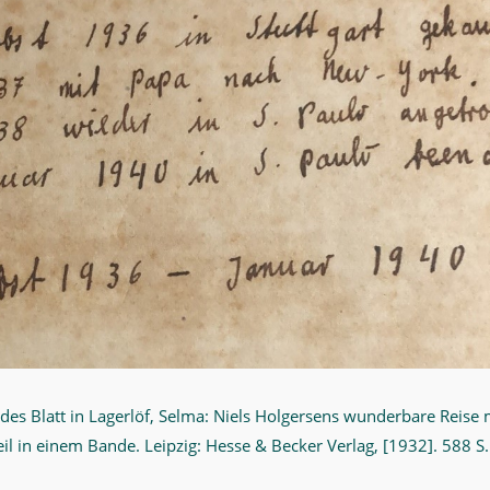
des Blatt in Lagerlöf, Selma: Niels Holgersens wunderbare Reise
eil in einem Bande. Leipzig: Hesse & Becker Verlag, [1932]. 588 S.