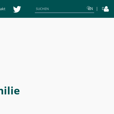
EN
DE
akt
ilie