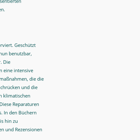
sentierten
en.
rviert. Geschützt
 nun benutzbar,
. Die
 eine intensive
gsmaßnahmen, die die
uchrücken und die
n klimatischen
 Diese Reparaturen
s. In den Büchern
s hin zu
fien und Rezensionen