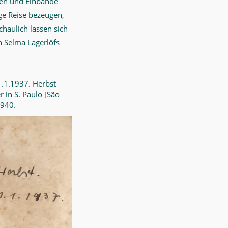
cken und Einbände
nge Reise bezeugen,
haulich lassen sich
n Selma Lagerlöfs
1.1.1937. Herbst
 in S. Paulo [São
1940.