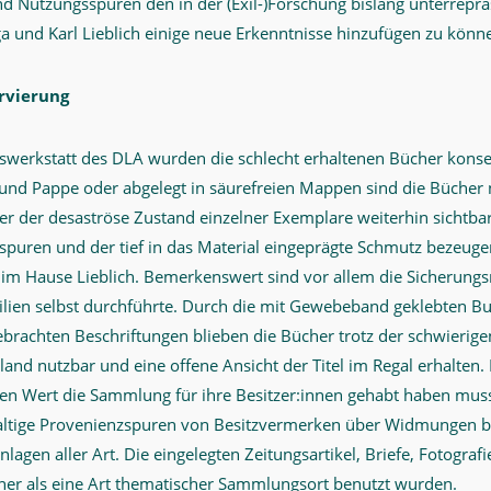
d Nutzungsspuren den in der (Exil-)Forschung bislang unterreprä
a und Karl Lieblich einige neue Erkenntnisse hinzufügen zu könn
rvierung
gswerkstatt des DLA wurden die schlecht erhaltenen Bücher konse
 und Pappe oder abgelegt in säurefreien Mappen sind die Bücher
aber der desaströse Zustand einzelner Exemplare weiterhin sichtbar
spuren und der tief in das Material eingeprägte Schmutz bezeugen
im Hause Lieblich. Bemerkenswert sind vor allem die Sicherun
silien selbst durchführte. Durch die mit Gewebeband geklebten B
ebrachten Beschriftungen blieben die Bücher trotz der schwierige
and nutzbar und eine offene Ansicht der Titel im Regal erhalten.
en Wert die Sammlung für ihre Besitzer:innen gehabt haben mus
altige Provenienzspuren von Besitzvermerken über Widmungen bi
lagen aller Art. Die eingelegten Zeitungsartikel, Briefe, Fotogra
cher als eine Art thematischer Sammlungsort benutzt wurden.