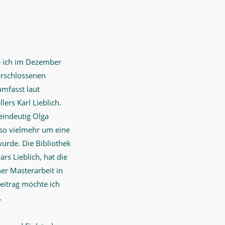
e ich im Dezember
erschlossenen
mfasst laut
ers Karl Lieblich.
eindeutig Olga
lso vielmehr um eine
wurde. Die Bibliothek
ars Lieblich, hat die
r Masterarbeit in
eitrag möchte ich
.