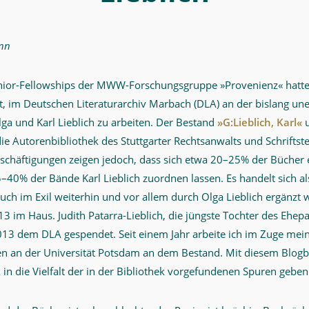
nn
nior-Fellowships der MWW-Forschungsgruppe »Provenienz« hatt
t, im Deutschen Literaturarchiv Marbach (DLA) an der bislang un
lga und Karl Lieblich zu arbeiten. Der Bestand
»G:Lieblich, Karl«
u
e Autorenbibliothek des Stuttgarter Rechtsanwalts und Schriftstell
schäftigungen zeigen jedoch, dass sich etwa 20–25% der Bücher 
5–40% der Bände Karl Lieblich zuordnen lassen. Es handelt sich a
auch im Exil weiterhin und vor allem durch Olga Lieblich ergänzt 
13 im Haus. Judith Patarra-Lieblich, die jüngste Tochter des Ehepa
 dem DLA gespendet. Seit einem Jahr arbeite ich im Zuge meine
en an der Universität Potsdam an dem Bestand. Mit diesem Blogb
k in die Vielfalt der in der Bibliothek vorgefundenen Spuren geben