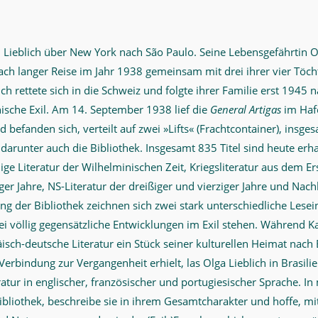
 Lieblich über New York nach São Paulo. Seine Lebensgefährtin O
nach langer Reise im Jahr 1938 gemeinsam mit drei ihrer vier Töcht
ch rettete sich in die Schweiz und folgte ihrer Familie erst 1945 
ische Exil. Am 14. September 1938 lief die
General Artigas
im Haf
rd befanden sich, verteilt auf zwei »Lifts« (Frachtcontainer), ins
, darunter auch die Bibliothek. Insgesamt 835 Titel sind heute erh
ge Literatur der Wilhelminischen Zeit, Kriegsliteratur aus dem Er
er Jahre, NS-Literatur der dreißiger und vierziger Jahre und Nachk
 der Bibliothek zeichnen sich zwei stark unterschiedliche Lesein
i völlig gegensätzliche Entwicklungen im Exil stehen. Während Ka
sch-deutsche Literatur ein Stück seiner kulturellen Heimat nach 
Verbindung zur Vergangenheit erhielt, las Olga Lieblich in Brasil
ratur in englischer, französischer und portugiesischer Sprache. I
ibliothek, beschreibe sie in ihrem Gesamtcharakter und hoffe, mit