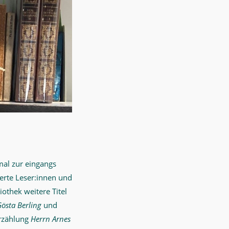
mal zur eingangs
erte Leser:innen und
iothek weitere Titel
östa Berling
und
rzählung
Herrn Arnes