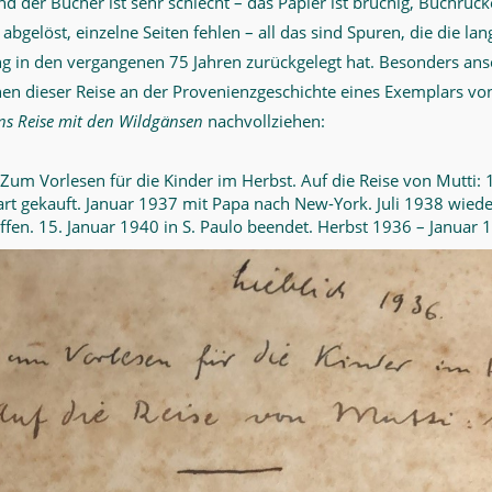
d der Bücher ist sehr schlecht – das Papier ist brüchig, Buchrü
bgelöst, einzelne Seiten fehlen – all das sind Spuren, die die la
 in den vergangenen 75 Jahren zurückgelegt hat. Besonders ansc
onen dieser Reise an der Provenienzgeschichte eines Exemplars vo
ens Reise mit den Wildgänsen
nachvollziehen:
 Zum Vorlesen für die Kinder im Herbst. Auf die Reise von Mutti: 
art gekauft. Januar 1937 mit Papa nach New-York. Juli 1938 wieder
ffen. 15. Januar 1940 in S. Paulo beendet. Herbst 1936 – Januar 