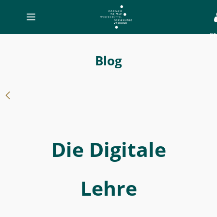
Toggle
navigation
E
-
Die
Blog
Digitale
Lehre
Germanistik
-
MWW-
Die Digitale
Forschung
Lehre