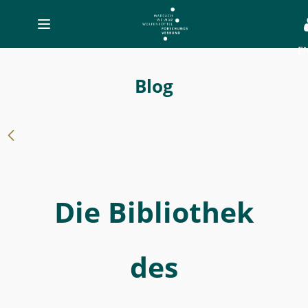
Toggle
navigation
E
-
Die
Blog
Bibliothek
des
Schreibmeisters
-
MWW-
Die Bibliothek
Forschung
des