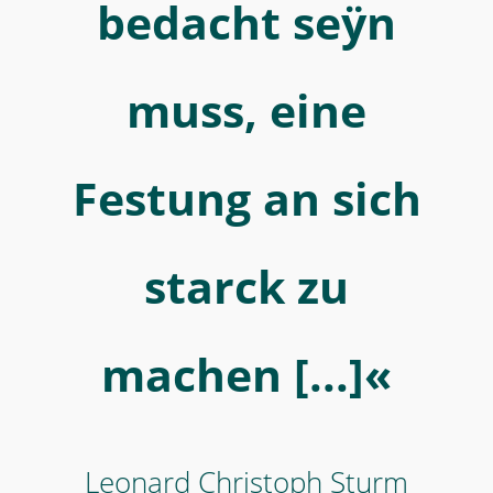
seÿn
bedacht seÿn
muss,
eine
muss, eine
Festung
an
sich
Festung an sich
starck
zu
starck zu
machen
[...]«
-
machen [...]«
MWW-
Forschung
Leonard Christoph Sturm