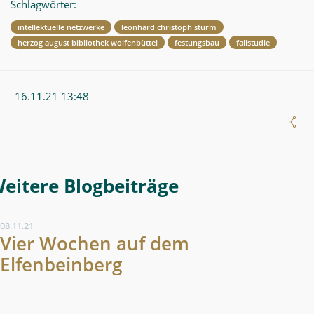
Schlagwörter:
intellektuelle netzwerke
leonhard christoph sturm
herzog august bibliothek wolfenbüttel
festungsbau
fallstudie
16.11.21 13:48
Weitere Blogeintrag
08.11.21
Vier Wochen auf dem
Elfenbeinberg