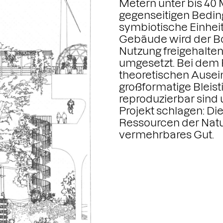
Metern unter bis 40
gegenseitigen Bedingt
symbiotische Einhei
Gebäude wird der B
Nutzung freigehalte
umgesetzt. Bei dem 
theoretischen Ausei
großformatige Bleisti
reproduzierbar sind 
Projekt schlagen: Di
Ressourcen der Natur
vermehrbares Gut.