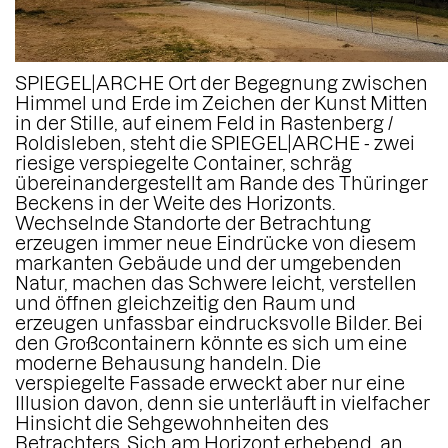
SPIEGEL|ARCHE Ort der Begegnung zwischen
Himmel und Erde im Zeichen der Kunst Mitten
in der Stille, auf einem Feld in Rastenberg /
Roldisleben, steht die SPIEGEL|ARCHE - zwei
riesige verspiegelte Container, schräg
übereinandergestellt am Rande des Thüringer
Beckens in der Weite des Horizonts.
Wechselnde Standorte der Betrachtung
erzeugen immer neue Eindrücke von diesem
markanten Gebäude und der umgebenden
Natur, machen das Schwere leicht, verstellen
und öffnen gleichzeitig den Raum und
erzeugen unfassbar eindrucksvolle Bilder. Bei
den Großcontainern könnte es sich um eine
moderne Behausung handeln. Die
verspiegelte Fassade erweckt aber nur eine
Illusion davon, denn sie unterläuft in vielfacher
Hinsicht die Sehgewohnheiten des
Betrachters. Sich am Horizont erhebend, an