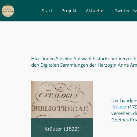
Start
Projekt
Aktuelles
Twitter
Historische
Kataloge
-
Goethe
Hier finden Sie eine Auswahl historischer Verzeich
digital
den Digitalen Sammlungen der Herzogin Anna Amalia
Der handges
Kräuter
(179
versehen, d
Goethes Pri