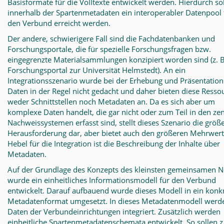
Basisformate für die Volltexte entwickelt werden. Hierdurch sol
innerhalb der Spartenmetadaten ein interoperabler Datenpool 
den Verbund erreicht werden.
Der andere, schwierigere Fall sind die Fachdatenbanken und
Forschungsportale, die für spezielle Forschungsfragen bzw.
eingegrenzte Materialsammlungen konzipiert worden sind (z. B
Forschungsportal zur Universität Helmstedt). An ein
Integrationsszenario wurde bei der Erhebung und Präsentation
Daten in der Regel nicht gedacht und daher bieten diese Resso
weder Schnittstellen noch Metadaten an. Da es sich aber um
komplexe Daten handelt, die gar nicht oder zum Teil in den ze
Nachweissystemen erfasst sind, stellt dieses Szenario die größ
Herausforderung dar, aber bietet auch den größeren Mehrwert
Hebel für die Integration ist die Beschreibung der Inhalte über
Metadaten.
Auf der Grundlage des Konzepts des kleinsten gemeinsamen 
wurde ein einheitliches Informationsmodell für den Verbund
entwickelt. Darauf aufbauend wurde dieses Modell in ein konk
Metadatenformat umgesetzt. In dieses Metadatenmodell werde
Daten der Verbundeinrichtungen integriert. Zusätzlich werden
einheitliche Spartenmetadatenschemata entwickelt. So sollen z.