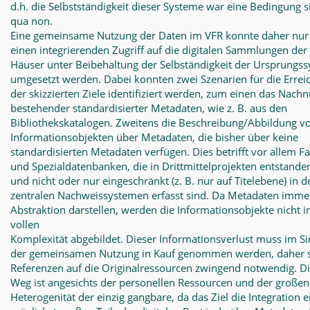
d.h. die Selbstständigkeit dieser Systeme war eine Bedingung s
qua non.
Eine gemeinsame Nutzung der Daten im VFR konnte daher nur
einen integrierenden Zugriff auf die digitalen Sammlungen der
Häuser unter Beibehaltung der Selbständigkeit der Ursprungs
umgesetzt werden. Dabei konnten zwei Szenarien für die Errei
der skizzierten Ziele identifiziert werden, zum einen das Nach
bestehender standardisierter Metadaten, wie z. B. aus den
Bibliothekskatalogen. Zweitens die Beschreibung/Abbildung v
Informationsobjekten über Metadaten, die bisher über keine
standardisierten Metadaten verfügen. Dies betrifft vor allem F
und Spezialdatenbanken, die in Drittmittelprojekten entstande
und nicht oder nur eingeschränkt (z. B. nur auf Titelebene) in d
zentralen Nachweissystemen erfasst sind. Da Metadaten imme
Abstraktion darstellen, werden die Informationsobjekte nicht in
vollen
Komplexität abgebildet. Dieser Informationsverlust muss im S
der gemeinsamen Nutzung in Kauf genommen werden, daher 
Referenzen auf die Originalressourcen zwingend notwendig. D
Weg ist angesichts der personellen Ressourcen und der großen
Heterogenität der einzig gangbare, da das Ziel die Integration e