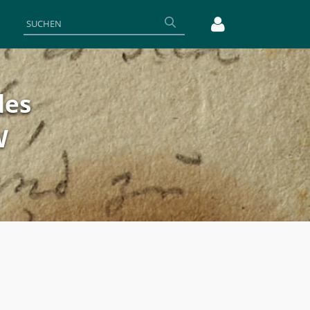
des
W