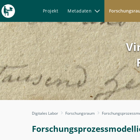
Projekt
Metadaten
Forschungsr
Vi
Forschungsprozessplanun
Digitales Labor
Forschungsraum
Forschungsprozessmo
-
Forschungsprozessmodelli
Forschungsprozessmodelli
-