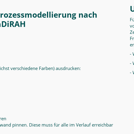
prozessmodellierung nach
F
aDiRAH
vo
Ze
F
er
- 
- 
ichst verschiedene Farben) ausdrucken:
-
ren
lwand pinnen. Diese muss für alle im Verlauf erreichbar