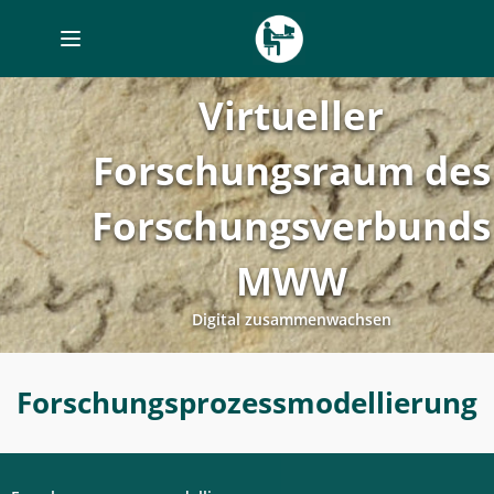
Toggle
navigation
Virtueller
Forschungsraum des
Forschungsverbunds
MWW
Digital zusammenwachsen
Forschungsprozessplanung
Forschungsprozessmodellierung
-
Forschungsprozessmodellierung
-