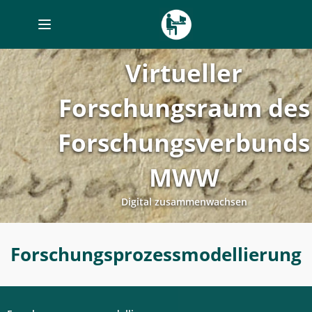
Toggle
navigation
Virtueller
Forschungsraum des
Forschungsverbunds
MWW
Digital zusammenwachsen
Forschungsprozessplanung
Forschungsprozessmodellierung
-
Forschungsprozessmodellierung
-