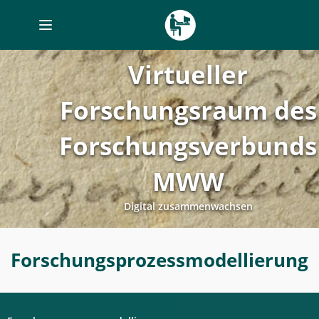
Toggle
navigation
Virtueller
Forschungsraum des
Forschungsverbunds
MWW
Digital zusammenwachsen
Forschungsprozessmodellierung
Forschungsprozessmodellierung
-
Digitales
Labor