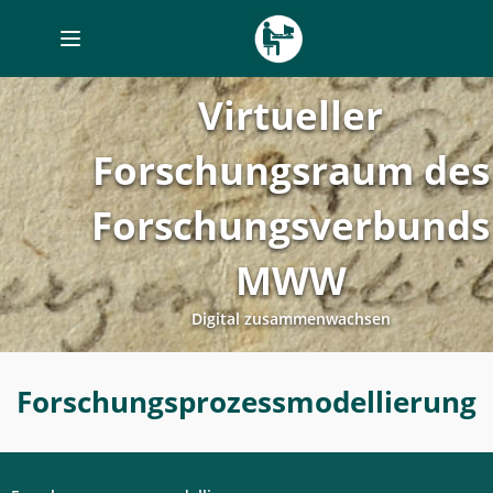
Toggle
navigation
Virtueller
Forschungsraum des
Forschungsverbunds
MWW
Digital zusammenwachsen
Forschungsprozessmodellierung
Forschungsprozessmodellierung
-
Digitales
Labor