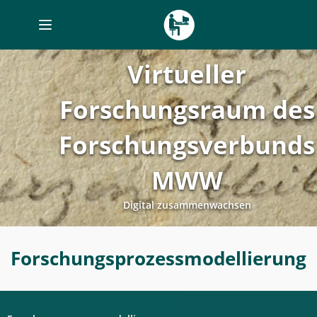
Toggle
navigation
Virtueller
Forschungsraum des
Forschungsverbunds
MWW
Digital zusammenwachsen
Forschungsprozessmodellierung
Forschungsprozessmodellierung
-
Digitales
Labor