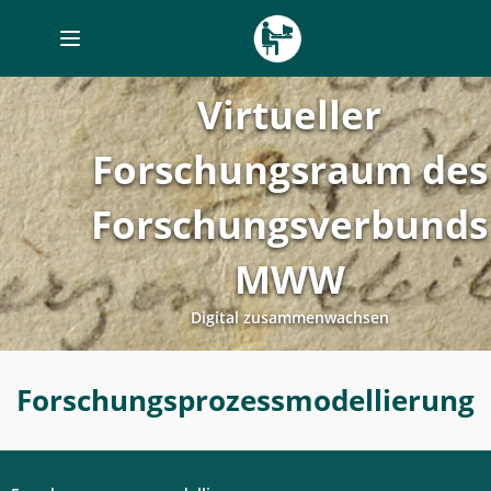
Toggle
navigation
Virtueller
Forschungsraum des
Forschungsverbunds
MWW
Digital zusammenwachsen
Forschungsprozessmodellierung
Forschungsprozessmodellierung
-
Digitales
Labor