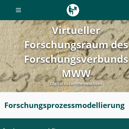
Toggle
navigation
Virtueller
Forschungsraum des
Forschungsverbunds
MWW
Digital zusammenwachsen
Forschungsprozessmodellierung
Forschungsprozessmodellierung
-
Digitales
Labor