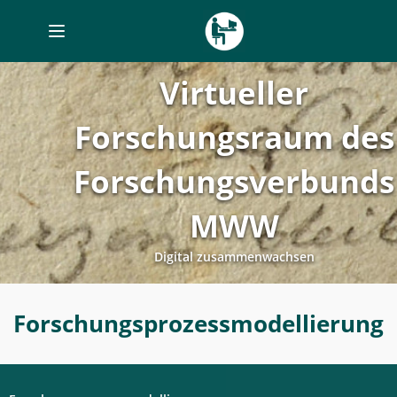
Toggle
navigation
Virtueller
Forschungsraum des
Forschungsverbunds
MWW
Digital zusammenwachsen
Forschungsprozessmodellierung
Forschungsprozessmodellierung
-
Digitales
Labor