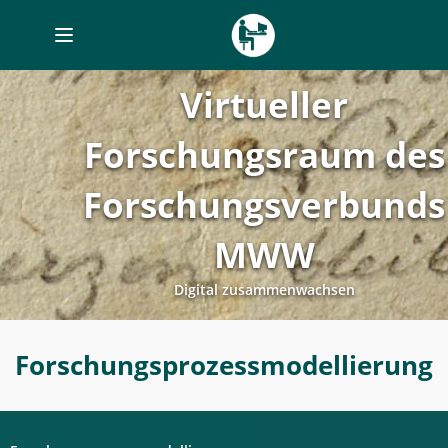
Toggle
navigation
Virtueller
Forschungsraum des
Forschungsverbunds
MWW
Digital zusammenwachsen
Forschungsprozessmodellierung
Forschungsprozessmodellierung
-
Digitales
Labor