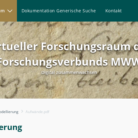
aum
Dokumentation Generische Suche
Kontakt
rtueller Forschungsraum 
Forschungsverbunds MW
Digital zusammenwachsen
erung
dellierung
Aufwände.pdf
erung