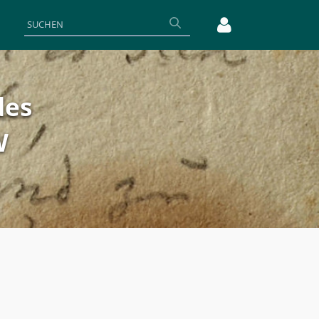
des
W