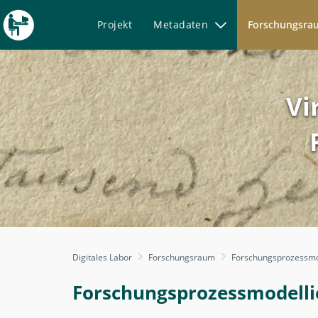
Projekt
Metadaten
Forschungsr
Vi
Forschungsprozessmodelli
Digitales Labor
Forschungsraum
Forschungsprozessmo
-
Digitales
Forschungsprozessmodelli
Labor