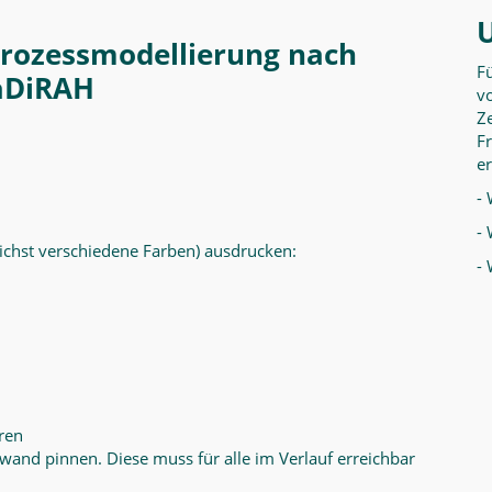
prozessmodellierung nach
F
aDiRAH
vo
Ze
F
er
- 
- 
ichst verschiedene Farben) ausdrucken:
-
ren
lwand pinnen. Diese muss für alle im Verlauf erreichbar