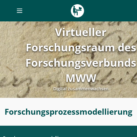
Toggle
navigation
Virtueller
Forschungsraum des
Forschungsverbunds
MWW
Digital zusammenwachsen
Forschungsprozessmodellierung
Forschungsprozessmodellierung
-
Digitales
Labor